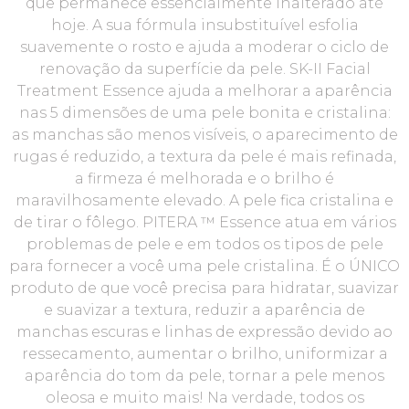
que permanece essencialmente inalterado até
hoje. A sua fórmula insubstituível esfolia
suavemente o rosto e ajuda a moderar o ciclo de
renovação da superfície da pele. SK-II Facial
Treatment Essence ajuda a melhorar a aparência
nas 5 dimensões de uma pele bonita e cristalina:
as manchas são menos visíveis, o aparecimento de
rugas é reduzido, a textura da pele é mais refinada,
a firmeza é melhorada e o brilho é
maravilhosamente elevado. A pele fica cristalina e
de tirar o fôlego. PITERA ™ Essence atua em vários
problemas de pele e em todos os tipos de pele
para fornecer a você uma pele cristalina. É o ÚNICO
produto de que você precisa para hidratar, suavizar
e suavizar a textura, reduzir a aparência de
manchas escuras e linhas de expressão devido ao
ressecamento, aumentar o brilho, uniformizar a
aparência do tom da pele, tornar a pele menos
oleosa e muito mais! Na verdade, todos os