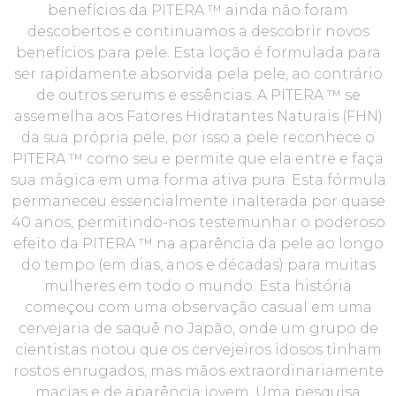
benefícios da PITERA ™ ainda não foram
descobertos e continuamos a descobrir novos
benefícios para pele. Esta loção é ​​formulada para
ser rapidamente absorvida pela pele, ao contrário
de outros serums e essências. A PITERA ™ se
assemelha aos Fatores Hidratantes Naturais (FHN)
da sua própria pele, por isso a pele reconhece o
PITERA ™ como seu e permite que ela entre e faça
sua mágica em uma forma ativa pura. Esta fórmula
permaneceu essencialmente inalterada por quase
40 anos, permitindo-nos testemunhar o poderoso
efeito da PITERA ™ na aparência da pele ao longo
do tempo (em dias, anos e décadas) para muitas
mulheres em todo o mundo. Esta história
começou com uma observação casual em uma
cervejaria de saquê no Japão, onde um grupo de
cientistas notou que os cervejeiros idosos tinham
rostos enrugados, mas mãos extraordinariamente
macias e de aparência jovem. Uma pesquisa