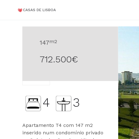
CASAS DE LISBOA
m2
147
712.500
€
LISBOA
4
3
Apartamento T4 com 147 m2
inserido num condomínio privado