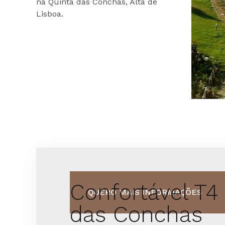
na Quinta das Conchas, Alta de
Lisboa.
Confortável T4
QUERO MAIS INFORMAÇÕES
das Conchas